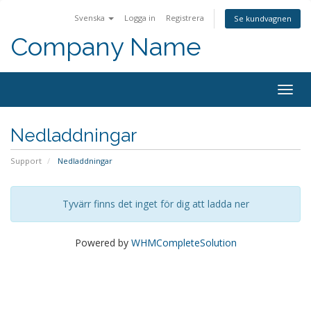
Svenska
Logga in
Registrera
Se kundvagnen
Company Name
Togg
navig
Nedladdningar
Support
Nedladdningar
Tyvärr finns det inget för dig att ladda ner
Powered by
WHMCompleteSolution