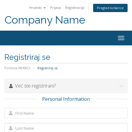
Hrvatski
Prijava
Registtracija
Pregled košarice
Company Name
Togg
navig
Registriraj se
Početna WHMCS
Registriraj se
Već ste registrirani?
Personal Information