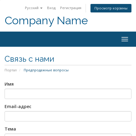
Русский
Вход
Регистрация
Просмотр корзины
Company Name
Togg
navig
Связь с нами
Портал
Предпродажные вопросы
Имя
Email-адрес
Тема