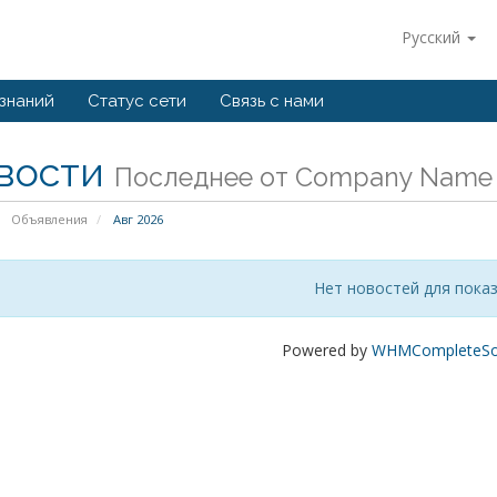
Русский
 знаний
Статус сети
Связь с нами
вости
Последнее от Company Name
Объявления
Авг 2026
Нет новостей для пока
Powered by
WHMCompleteSol