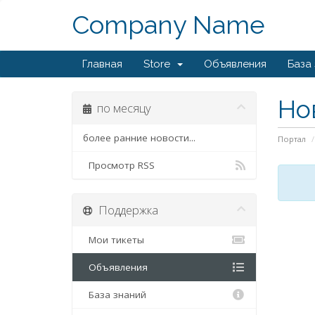
Company Name
Главная
Store
Объявления
База
Но
по месяцу
более ранние новости...
Портал
Просмотр RSS
Поддержка
Мои тикеты
Объявления
База знаний